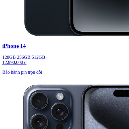
iPhone 14
128GB
256GB
512GB
12.990.000 đ
Bảo hành pin trọn đời