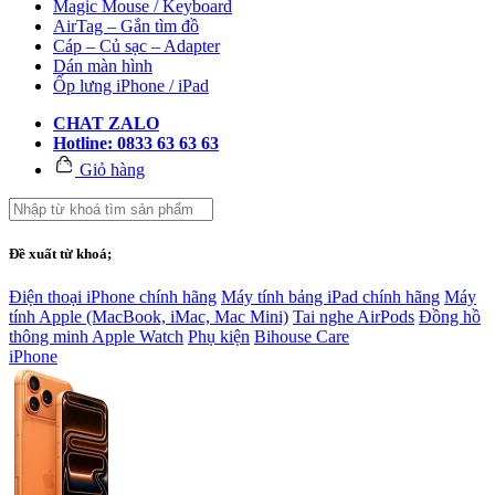
Magic Mouse / Keyboard
AirTag – Gắn tìm đồ
Cáp – Củ sạc – Adapter
Dán màn hình
Ốp lưng iPhone / iPad
CHAT ZALO
Hotline: 0833 63 63 63
Giỏ hàng
Đề xuất từ khoá;
Điện thoại iPhone chính hãng
Máy tính bảng iPad chính hãng
Máy
tính Apple (MacBook, iMac, Mac Mini)
Tai nghe AirPods
Đồng hồ
thông minh Apple Watch
Phụ kiện
Bihouse Care
iPhone