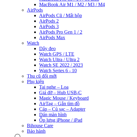
MacBook Air M1 / M2 / M3 / M4
AirPods
AirPods Cũ / Mất hộp
AirPods 2
AirPods 3
AirPods Pro Gen 1 / 2
AirPods Max
Watch
Dây đeo
Watch GPS / LTE
Watch Ultra / Ultra 2
Watch SE 2022 / 2023
Watch Series 6 - 10
Thu cũ đổi mới
Phụ kiện
Tai nghe – Loa
Giá đỡ – Hub USB-C
Magic Mouse / Keyboard
AirTag – Gắn tìm đồ
Cáp – Củ sạc – Adapter
Dán màn hình
Ốp lưng iPhone / iPad
Bihouse Care
Bảo hành