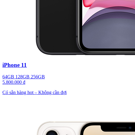
iPhone 11
64GB
128GB
256GB
5.800.000 đ
Có sẵn hàng hot – Không cần đợi