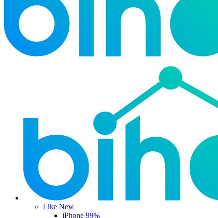
Like New
iPhone 99%