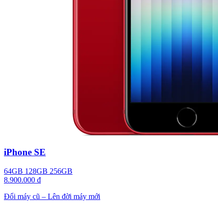
iPhone SE
64GB
128GB
256GB
8.900.000 đ
Đổi máy cũ – Lên đời máy mới