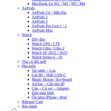
MacBook Air M1 / M2 / M3 / M4
AirPods
AirPods Cũ / Mất hộp
AirPods 2
AirPods 3
AirPods Pro Gen 1 / 2
AirPods Max
Watch
Dây đeo
Watch GPS / LTE
Watch Ultra / Ultra 2
Watch SE 2022 / 2023
Watch Series 6 - 10
Thu cũ đổi mới
Phụ kiện
Tai nghe – Loa
Giá đỡ – Hub USB-C
Magic Mouse / Keyboard
AirTag – Gắn tìm đồ
Cáp – Củ sạc – Adapter
Dán màn hình
Ốp lưng iPhone / iPad
Bihouse Care
Bảo hành