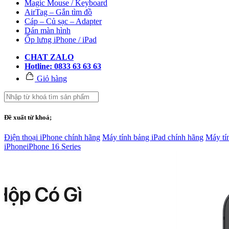
Magic Mouse / Keyboard
AirTag – Gắn tìm đồ
Cáp – Củ sạc – Adapter
Dán màn hình
Ốp lưng iPhone / iPad
CHAT ZALO
Hotline: 0833 63 63 63
Giỏ hàng
Đề xuất từ khoá;
Điện thoại iPhone chính hãng
Máy tính bảng iPad chính hãng
Máy tí
iPhone
iPhone 16 Series