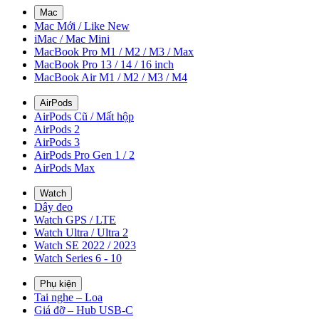
Mac
Mac Mới / Like New
iMac / Mac Mini
MacBook Pro M1 / M2 / M3 / Max
MacBook Pro 13 / 14 / 16 inch
MacBook Air M1 / M2 / M3 / M4
AirPods
AirPods Cũ / Mất hộp
AirPods 2
AirPods 3
AirPods Pro Gen 1 / 2
AirPods Max
Watch
Dây đeo
Watch GPS / LTE
Watch Ultra / Ultra 2
Watch SE 2022 / 2023
Watch Series 6 - 10
Phụ kiện
Tai nghe – Loa
Giá đỡ – Hub USB-C