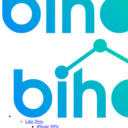
Like New
iPhone 99%