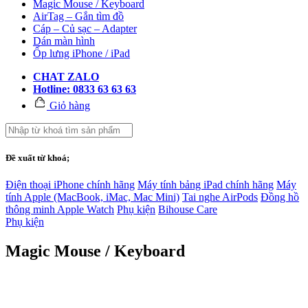
Magic Mouse / Keyboard
AirTag – Gắn tìm đồ
Cáp – Củ sạc – Adapter
Dán màn hình
Ốp lưng iPhone / iPad
CHAT ZALO
Hotline: 0833 63 63 63
Giỏ hàng
Đề xuất từ khoá;
Điện thoại iPhone chính hãng
Máy tính bảng iPad chính hãng
Máy
tính Apple (MacBook, iMac, Mac Mini)
Tai nghe AirPods
Đồng hồ
thông minh Apple Watch
Phụ kiện
Bihouse Care
Phụ kiện
Magic Mouse / Keyboard