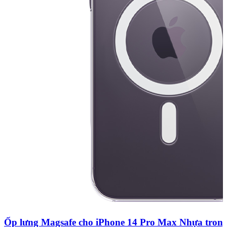
Ốp lưng Magsafe cho iPhone 14 Pro Max Nhựa tron