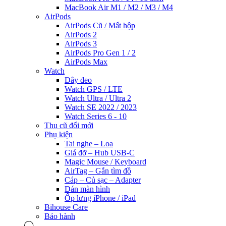
MacBook Air M1 / M2 / M3 / M4
AirPods
AirPods Cũ / Mất hộp
AirPods 2
AirPods 3
AirPods Pro Gen 1 / 2
AirPods Max
Watch
Dây đeo
Watch GPS / LTE
Watch Ultra / Ultra 2
Watch SE 2022 / 2023
Watch Series 6 - 10
Thu cũ đổi mới
Phụ kiện
Tai nghe – Loa
Giá đỡ – Hub USB-C
Magic Mouse / Keyboard
AirTag – Gắn tìm đồ
Cáp – Củ sạc – Adapter
Dán màn hình
Ốp lưng iPhone / iPad
Bihouse Care
Bảo hành