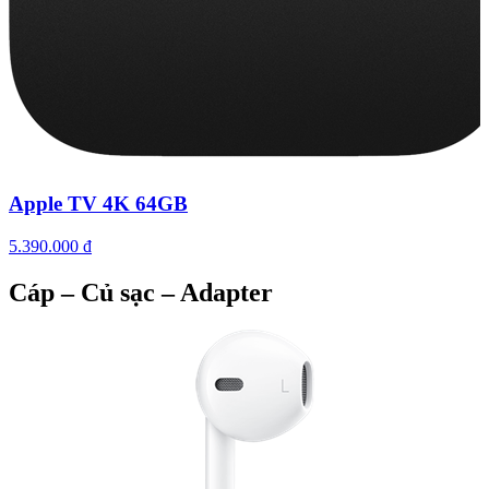
Apple TV 4K 64GB
5.390.000 đ
Cáp – Củ sạc – Adapter