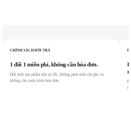
CHÍNH SÁCH ĐỔI TRẢ
B
1 đổi 1 miễn phí, không cần hóa đơn.
Đ
r
Đổi mới sản phẩm khi có lỗi, không phát sinh chi phí và
không cần xuất trình hóa đơn.
Đư
r