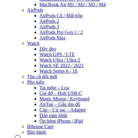
MacBook Air M1 / M2 / M3 / M4
AirPods
AirPods Cũ / Mất hộp
AirPods 2
AirPods 3
AirPods Pro Gen 1 / 2
AirPods Max
Watch
Dây đeo
Watch GPS / LTE
Watch Ultra / Ultra 2
Watch SE 2022 / 2023
Watch Series 6 - 10
Thu cũ đổi mới
Phụ kiện
Tai nghe – Loa
Giá đỡ – Hub USB-C
Magic Mouse / Keyboard
AirTag – Gắn tìm đồ
Cáp – Củ sạc – Adapter
Dán màn hình
Ốp lưng iPhone / iPad
Bihouse Care
Bảo hành