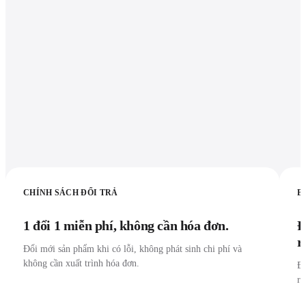
CHÍNH SÁCH ĐỔI TRẢ
B
1 đổi 1 miễn phí, không cần hóa đơn.
Đ
r
Đổi mới sản phẩm khi có lỗi, không phát sinh chi phí và
không cần xuất trình hóa đơn.
Đư
r