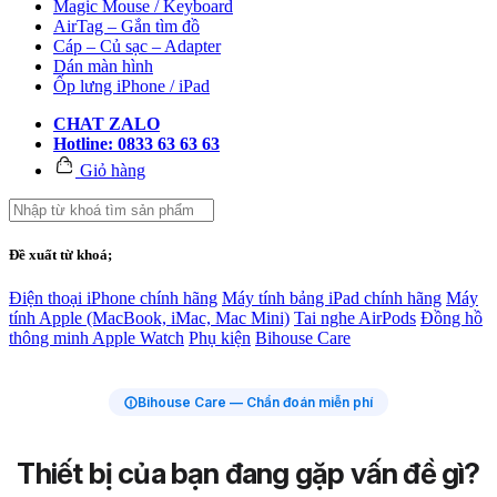
Magic Mouse / Keyboard
AirTag – Gắn tìm đồ
Cáp – Củ sạc – Adapter
Dán màn hình
Ốp lưng iPhone / iPad
CHAT ZALO
Hotline: 0833 63 63 63
Giỏ hàng
Đề xuất từ khoá;
Điện thoại iPhone chính hãng
Máy tính bảng iPad chính hãng
Máy
tính Apple (MacBook, iMac, Mac Mini)
Tai nghe AirPods
Đồng hồ
thông minh Apple Watch
Phụ kiện
Bihouse Care
Bihouse Care — Chẩn đoán miễn phí
Thiết bị của bạn đang gặp vấn đề gì?