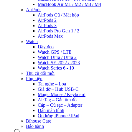
MacBook Air M1 / M2 / M3 / M4
AirPods
AirPods Cũ / Mất hộp
AirPods 2
AirPods 3
AirPods Pro Gen 1 / 2
AirPods Max
Watch
Dây đeo
Watch GPS / LTE
Watch Ultra / Ultra 2
Watch SE 2022 / 2023
Watch Series 6 - 10
Thu cũ đổi mới
Phụ kiện
Tai nghe – Loa
Giá đỡ – Hub USB-C
Magic Mouse / Keyboard
AirTag – Gắn tìm đồ
Cáp – Củ sạc – Adapter
Dán màn hình
Ốp lưng iPhone / iPad
Bihouse Care
Bảo hành