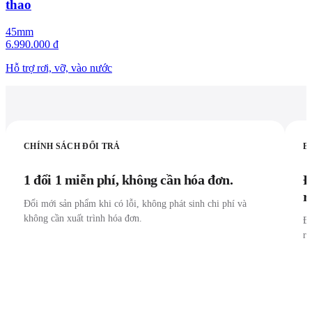
thao
45mm
6.990.000 đ
Hỗ trợ rơi, vỡ, vào nước
CHÍNH SÁCH ĐỔI TRẢ
B
1 đổi 1 miễn phí, không cần hóa đơn.
Đ
r
Đổi mới sản phẩm khi có lỗi, không phát sinh chi phí và
không cần xuất trình hóa đơn.
Đư
r