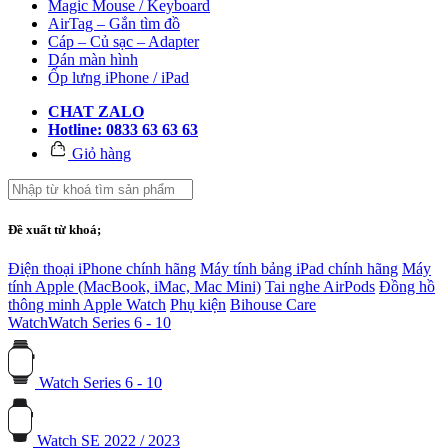
Magic Mouse / Keyboard
AirTag – Gắn tìm đồ
Cáp – Củ sạc – Adapter
Dán màn hình
Ốp lưng iPhone / iPad
CHAT ZALO
Hotline: 0833 63 63 63
Giỏ hàng
Đề xuất từ khoá;
Điện thoại iPhone chính hãng
Máy tính bảng iPad chính hãng
Máy
tính Apple (MacBook, iMac, Mac Mini)
Tai nghe AirPods
Đồng hồ
thông minh Apple Watch
Phụ kiện
Bihouse Care
Watch
Watch Series 6 - 10
Watch Series 6 - 10
Watch SE 2022 / 2023