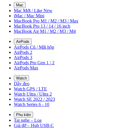
Mac
Mac Mới / Like New
iMac / Mac Mini
MacBook Pro M1 / M2 / M3 / Max
MacBook Pro 13 / 14 / 16 inch
MacBook Air M1 / M2 / M3 / M4
AirPods
AirPods Cũ / Mất hộp
AirPods 2
AirPods 3
AirPods Pro Gen 1 / 2
AirPods Max
Watch
Dây đeo
Watch GPS / LTE
Watch Ultra / Ultra 2
Watch SE 2022 / 2023
Watch Series 6 - 10
Phụ kiện
Tai nghe – Loa
Giá đỡ – Hub USB-C