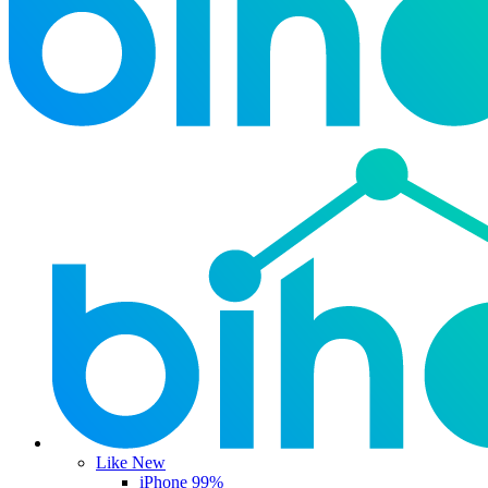
Like New
iPhone 99%