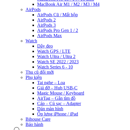
MacBook Air M1 / M2 / M3 / M4
AirPods
AirPods Cũ / Mất hộp
AirPods 2
AirPods 3
AirPods Pro Gen 1 / 2
AirPods Max
Watch
Dây đeo
Watch GPS / LTE
Watch Ultra / Ultra 2
Watch SE 2022 / 2023
Watch Series 6 - 10
Thu cũ đổi mới
Phụ kiện
Tai nghe – Loa
Giá đỡ – Hub USB-C
Magic Mouse / Keyboard
AirTag – Gắn tìm đồ
Cáp – Củ sạc – Adapter
Dán màn hình
Ốp lưng iPhone / iPad
Bihouse Care
Bảo hành