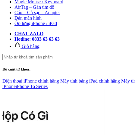
Magic Mouse / Keyboard
AirTag – Gắn tìm đồ
Cáp – Củ sạc – Adapter
Dán màn hình
Ốp lưng iPhone / iPad
CHAT ZALO
Hotline: 0833 63 63 63
Giỏ hàng
Đề xuất từ khoá;
Điện thoại iPhone chính hãng
Máy tính bảng iPad chính hãng
Máy tí
iPhone
iPhone 16 Series