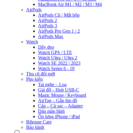
MacBook Air M1 / M2 / M3 / M4
AirPods
AirPods Cũ / Mất hộp
AirPods 2
AirPods 3
AirPods Pro Gen 1 / 2
AirPods Max
Watch
Dây đeo
Watch GPS / LTE
Watch Ultra / Ultra 2
Watch SE 2022 / 2023
Watch Series 6 - 10
Thu cũ đổi mới
Phụ kiện
Tai nghe – Loa
Giá đỡ – Hub USB-C
Magic Mouse / Keyboard
AirTag – Gắn tìm đồ
Cáp – Củ sạc – Adapter
Dán màn hình
Ốp lưng iPhone / iPad
Bihouse Care
Bảo hành