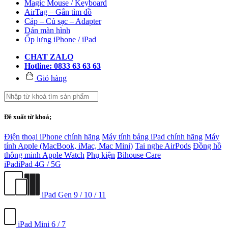
Magic Mouse / Keyboard
AirTag – Gắn tìm đồ
Cáp – Củ sạc – Adapter
Dán màn hình
Ốp lưng iPhone / iPad
CHAT ZALO
Hotline: 0833 63 63 63
Giỏ hàng
Đề xuất từ khoá;
Điện thoại iPhone chính hãng
Máy tính bảng iPad chính hãng
Máy
tính Apple (MacBook, iMac, Mac Mini)
Tai nghe AirPods
Đồng hồ
thông minh Apple Watch
Phụ kiện
Bihouse Care
iPad
iPad 4G / 5G
iPad Gen 9 / 10 / 11
iPad Mini 6 / 7