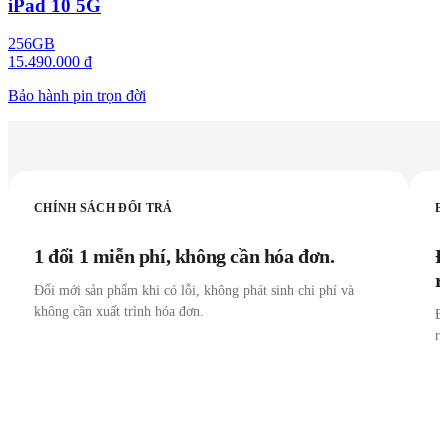
iPad 10 5G
256GB
15.490.000 đ
Bảo hành pin trọn đời
CHÍNH SÁCH ĐỔI TRẢ
B
1 đổi 1 miễn phí, không cần hóa đơn.
Đ
r
Đổi mới sản phẩm khi có lỗi, không phát sinh chi phí và
không cần xuất trình hóa đơn.
Đư
r