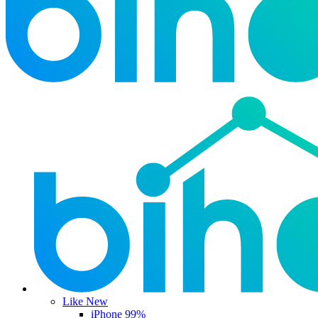
Like New
iPhone 99%