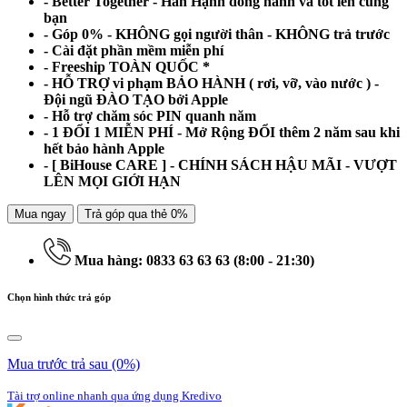
- Better Together - Hân Hạnh đồng hành và tốt lên cùng
bạn
- Góp 0% - KHÔNG gọi người thân - KHÔNG trả trước
- Cài đặt phần mềm miễn phí
- Freeship TOÀN QUỐC *
- HỖ TRỢ vi phạm BẢO HÀNH ( rơi, vỡ, vào nước ) -
Đội ngũ ĐÀO TẠO bởi Apple
- Hỗ trợ chăm sóc PIN quanh năm
- 1 ĐỔI 1 MIỄN PHÍ - Mở Rộng ĐỔI thêm 2 năm sau khi
hết bảo hành Apple
- [ BiHouse CARE ] - CHÍNH SÁCH HẬU MÃI - VƯỢT
LÊN MỌI GIỚI HẠN
Mua ngay
Trả góp qua thẻ 0%
Mua hàng: 0833 63 63 63 (8:00 - 21:30)
Chọn hình thức trả góp
Mua trước trả sau
(0%)
Tài trợ online nhanh qua ứng dụng Kredivo