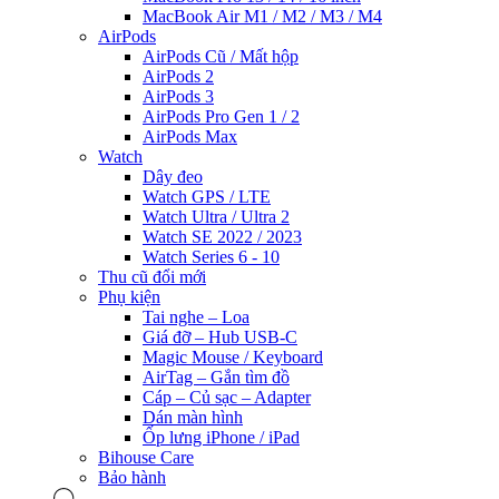
MacBook Air M1 / M2 / M3 / M4
AirPods
AirPods Cũ / Mất hộp
AirPods 2
AirPods 3
AirPods Pro Gen 1 / 2
AirPods Max
Watch
Dây đeo
Watch GPS / LTE
Watch Ultra / Ultra 2
Watch SE 2022 / 2023
Watch Series 6 - 10
Thu cũ đổi mới
Phụ kiện
Tai nghe – Loa
Giá đỡ – Hub USB-C
Magic Mouse / Keyboard
AirTag – Gắn tìm đồ
Cáp – Củ sạc – Adapter
Dán màn hình
Ốp lưng iPhone / iPad
Bihouse Care
Bảo hành