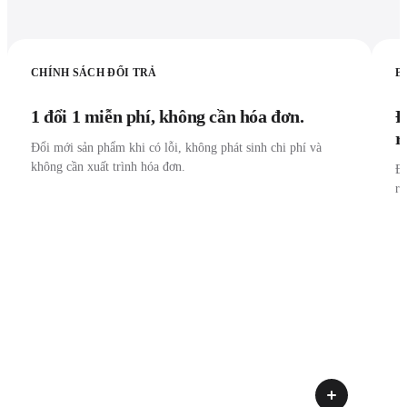
CHÍNH SÁCH ĐỔI TRẢ
B
1 đổi 1 miễn phí, không cần hóa đơn.
Đ
r
Đổi mới sản phẩm khi có lỗi, không phát sinh chi phí và
không cần xuất trình hóa đơn.
Đư
r