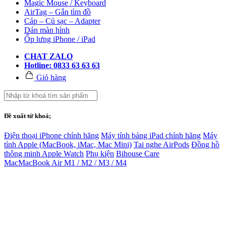
Magic Mouse / Keyboard
AirTag – Gắn tìm đồ
Cáp – Củ sạc – Adapter
Dán màn hình
Ốp lưng iPhone / iPad
CHAT ZALO
Hotline: 0833 63 63 63
Giỏ hàng
Đề xuất từ khoá;
Điện thoại iPhone chính hãng
Máy tính bảng iPad chính hãng
Máy
tính Apple (MacBook, iMac, Mac Mini)
Tai nghe AirPods
Đồng hồ
thông minh Apple Watch
Phụ kiện
Bihouse Care
Mac
MacBook Air M1 / M2 / M3 / M4