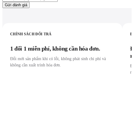
Gửi đánh giá
CHÍNH SÁCH ĐỔI TRẢ
B
1 đổi 1 miễn phí, không cần hóa đơn.
Đ
r
Đổi mới sản phẩm khi có lỗi, không phát sinh chi phí và
không cần xuất trình hóa đơn.
Đư
r