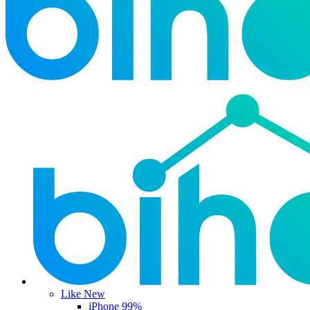
Like New
iPhone 99%