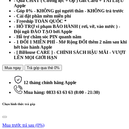
- Quà CHẤT ( Cường lực + Ốp ) Gift Card + TÀI LIỆU
Apple
- Góp 0% - KHÔNG gọi người thân - KHÔNG trả trước
- Cài đặt phần mềm miễn phí
- Freeship TOÀN QUỐC *
- HỖ TRỢ vi phạm BẢO HÀNH ( rơi, vỡ, vào nước ) -
Đội ngũ ĐÀO TẠO bởi Apple
- Hỗ trợ chăm sóc PIN quanh năm
- 1 ĐỔI 1 MIỄN PHÍ - Mở Rộng ĐỔI thêm 2 năm sau khi
hết bảo hành Apple
- [ BiHouse CARE ] - CHÍNH SÁCH HẬU MÃI - VƯỢT
LÊN MỌI GIỚI HẠN
Mua ngay
Trả góp qua thẻ 0%
12 tháng chính hãng Apple
Mua hàng: 0833 63 63 63 (8:00 - 21:30)
Chọn hình thức trả góp
Mua trước trả sau
(0%)