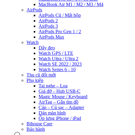
MacBook Air M1 / M2 / M3 / M4
AirPods
AirPods Cũ / Mất hộp
AirPods 2
AirPods 3
AirPods Pro Gen 1 / 2
AirPods Max
Watch
Dây đeo
Watch GPS / LTE
Watch Ultra / Ultra 2
Watch SE 2022 / 2023
Watch Series 6 - 10
Thu cũ đổi mới
Phụ kiện
Tai nghe – Loa
Giá đỡ – Hub USB-C
Magic Mouse / Keyboard
AirTag – Gắn tìm đồ
Cáp – Củ sạc – Adapter
Dán màn hình
Ốp lưng iPhone / iPad
Bihouse Care
Bảo hành