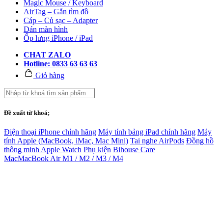
Magic Mouse / Keyboard
AirTag – Gắn tìm đồ
Cáp – Củ sạc – Adapter
Dán màn hình
Ốp lưng iPhone / iPad
CHAT ZALO
Hotline: 0833 63 63 63
Giỏ hàng
Đề xuất từ khoá;
Điện thoại iPhone chính hãng
Máy tính bảng iPad chính hãng
Máy
tính Apple (MacBook, iMac, Mac Mini)
Tai nghe AirPods
Đồng hồ
thông minh Apple Watch
Phụ kiện
Bihouse Care
Mac
MacBook Air M1 / M2 / M3 / M4