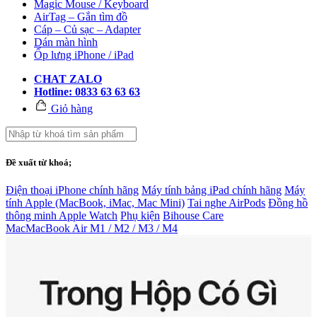
Magic Mouse / Keyboard
AirTag – Gắn tìm đồ
Cáp – Củ sạc – Adapter
Dán màn hình
Ốp lưng iPhone / iPad
CHAT ZALO
Hotline: 0833 63 63 63
Giỏ hàng
Đề xuất từ khoá;
Điện thoại iPhone chính hãng
Máy tính bảng iPad chính hãng
Máy
tính Apple (MacBook, iMac, Mac Mini)
Tai nghe AirPods
Đồng hồ
thông minh Apple Watch
Phụ kiện
Bihouse Care
Mac
MacBook Air M1 / M2 / M3 / M4