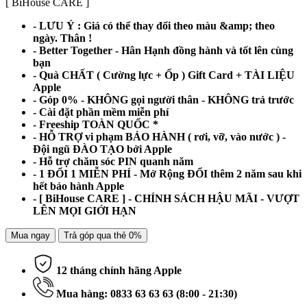
[ BiHouse CARE ]
- LƯU Ý : Giá có thể thay đổi theo màu &amp; theo
ngày. Thân !
- Better Together - Hân Hạnh đồng hành và tốt lên cùng
bạn
- Quà CHẤT ( Cường lực + Ốp ) Gift Card + TÀI LIỆU
Apple
- Góp 0% - KHÔNG gọi người thân - KHÔNG trả trước
- Cài đặt phần mềm miễn phí
- Freeship TOÀN QUỐC *
- HỖ TRỢ vi phạm BẢO HÀNH ( rơi, vỡ, vào nước ) -
Đội ngũ ĐÀO TẠO bởi Apple
- Hỗ trợ chăm sóc PIN quanh năm
- 1 ĐỔI 1 MIỄN PHÍ - Mở Rộng ĐỔI thêm 2 năm sau khi
hết bảo hành Apple
- [ BiHouse CARE ] - CHÍNH SÁCH HẬU MÃI - VƯỢT
LÊN MỌI GIỚI HẠN
Mua ngay
Trả góp qua thẻ 0%
12 tháng chính hãng Apple
Mua hàng: 0833 63 63 63 (8:00 - 21:30)