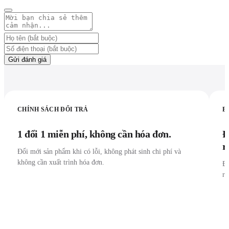
Gửi đánh giá
CHÍNH SÁCH ĐỔI TRẢ
B
1 đổi 1 miễn phí, không cần hóa đơn.
Đ
r
Đổi mới sản phẩm khi có lỗi, không phát sinh chi phí và
không cần xuất trình hóa đơn.
Đư
r