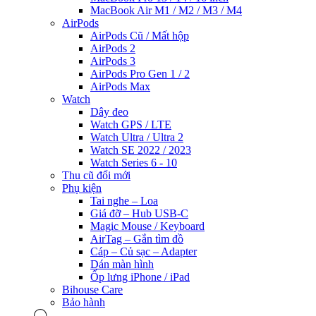
MacBook Air M1 / M2 / M3 / M4
AirPods
AirPods Cũ / Mất hộp
AirPods 2
AirPods 3
AirPods Pro Gen 1 / 2
AirPods Max
Watch
Dây đeo
Watch GPS / LTE
Watch Ultra / Ultra 2
Watch SE 2022 / 2023
Watch Series 6 - 10
Thu cũ đổi mới
Phụ kiện
Tai nghe – Loa
Giá đỡ – Hub USB-C
Magic Mouse / Keyboard
AirTag – Gắn tìm đồ
Cáp – Củ sạc – Adapter
Dán màn hình
Ốp lưng iPhone / iPad
Bihouse Care
Bảo hành