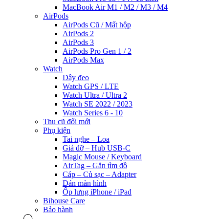
MacBook Air M1 / M2 / M3 / M4
AirPods
AirPods Cũ / Mất hộp
AirPods 2
AirPods 3
AirPods Pro Gen 1 / 2
AirPods Max
Watch
Dây đeo
Watch GPS / LTE
Watch Ultra / Ultra 2
Watch SE 2022 / 2023
Watch Series 6 - 10
Thu cũ đổi mới
Phụ kiện
Tai nghe – Loa
Giá đỡ – Hub USB-C
Magic Mouse / Keyboard
AirTag – Gắn tìm đồ
Cáp – Củ sạc – Adapter
Dán màn hình
Ốp lưng iPhone / iPad
Bihouse Care
Bảo hành