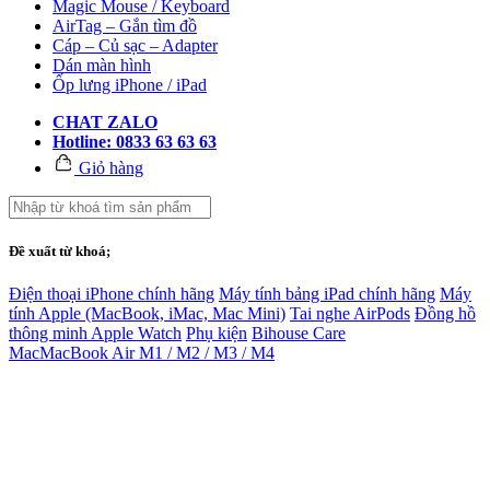
Magic Mouse / Keyboard
AirTag – Gắn tìm đồ
Cáp – Củ sạc – Adapter
Dán màn hình
Ốp lưng iPhone / iPad
CHAT ZALO
Hotline: 0833 63 63 63
Giỏ hàng
Đề xuất từ khoá;
Điện thoại iPhone chính hãng
Máy tính bảng iPad chính hãng
Máy
tính Apple (MacBook, iMac, Mac Mini)
Tai nghe AirPods
Đồng hồ
thông minh Apple Watch
Phụ kiện
Bihouse Care
Mac
MacBook Air M1 / M2 / M3 / M4