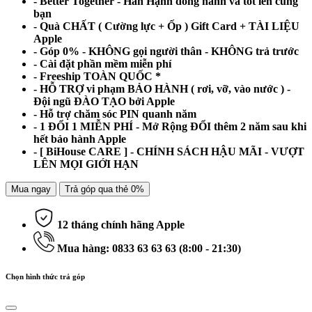
- Better Together - Hân Hạnh đồng hành và tốt lên cùng
bạn
- Quà CHẤT ( Cường lực + Ốp ) Gift Card + TÀI LIỆU
Apple
- Góp 0% - KHÔNG gọi người thân - KHÔNG trả trước
- Cài đặt phần mềm miễn phí
- Freeship TOÀN QUỐC *
- HỖ TRỢ vi phạm BẢO HÀNH ( rơi, vỡ, vào nước ) -
Đội ngũ ĐÀO TẠO bởi Apple
- Hỗ trợ chăm sóc PIN quanh năm
- 1 ĐỔI 1 MIỄN PHÍ - Mở Rộng ĐỔI thêm 2 năm sau khi
hết bảo hành Apple
- [ BiHouse CARE ] - CHÍNH SÁCH HẬU MÃI - VƯỢT
LÊN MỌI GIỚI HẠN
Mua ngay
Trả góp qua thẻ 0%
12 tháng chính hãng Apple
Mua hàng: 0833 63 63 63 (8:00 - 21:30)
Chọn hình thức trả góp