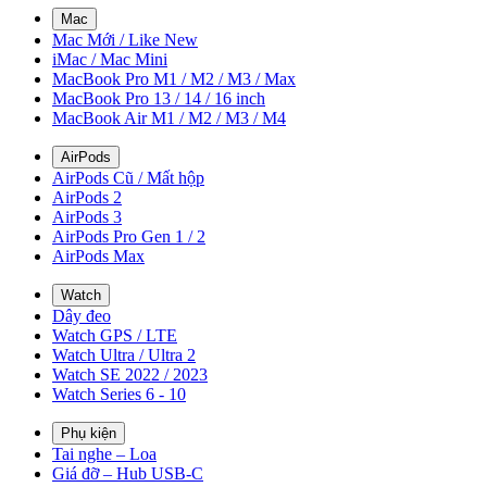
Mac
Mac Mới / Like New
iMac / Mac Mini
MacBook Pro M1 / M2 / M3 / Max
MacBook Pro 13 / 14 / 16 inch
MacBook Air M1 / M2 / M3 / M4
AirPods
AirPods Cũ / Mất hộp
AirPods 2
AirPods 3
AirPods Pro Gen 1 / 2
AirPods Max
Watch
Dây đeo
Watch GPS / LTE
Watch Ultra / Ultra 2
Watch SE 2022 / 2023
Watch Series 6 - 10
Phụ kiện
Tai nghe – Loa
Giá đỡ – Hub USB-C