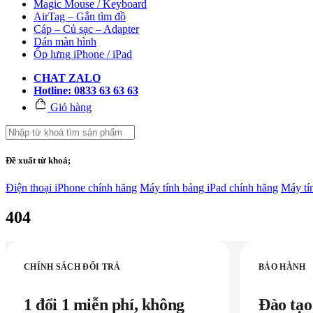
Magic Mouse / Keyboard
AirTag – Gắn tìm đồ
Cáp – Củ sạc – Adapter
Dán màn hình
Ốp lưng iPhone / iPad
CHAT ZALO
Hotline: 0833 63 63 63
Giỏ hàng
Đề xuất từ khoá;
Điện thoại iPhone chính hãng
Máy tính bảng iPad chính hãng
Máy tí
404
CHÍNH SÁCH ĐỔI TRẢ
BẢO HÀNH
1 đổi 1 miễn phí, không
Đào tạo