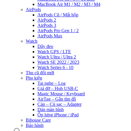
MacBook Air M1 / M2 / M3 / M4
AirPods
AirPods Cũ / Mất hộp
AirPods 2
AirPods 3
AirPods Pro Gen 1 / 2
AirPods Max
Watch
Dây đeo
Watch GPS / LTE
Watch Ultra / Ultra 2
Watch SE 2022 / 2023
Watch Series 6 - 10
Thu cũ đổi mới
Phụ kiện
Tai nghe – Loa
Giá đỡ – Hub USB-C
Magic Mouse / Keyboard
AirTag – Gắn tìm đồ
Cáp – Củ sạc – Adapter
Dán màn hình
Ốp lưng iPhone / iPad
Bihouse Care
Bảo hành