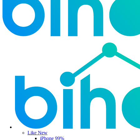
Like New
iPhone 99%