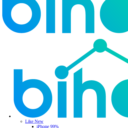
Like New
iPhone 99%