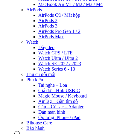
MacBook Air M1 / M2 / M3 / M4
AirPods
AirPods Cũ / Mất hộp
AirPods 2
AirPods 3
AirPods Pro Gen 1 / 2
AirPods Max
Watch
Dây đeo
Watch GPS / LTE
Watch Ultra / Ultra 2
Watch SE 2022 / 2023
Watch Series 6 - 10
Thu cũ đổi mới
Phụ kiện
Tai nghe – Loa
Giá đỡ – Hub USB-C
Magic Mouse / Keyboard
AirTag – Gắn tìm đồ
Cáp – Củ sạc – Adapter
Dán màn hình
Ốp lưng iPhone / iPad
Bihouse Care
Bảo hành