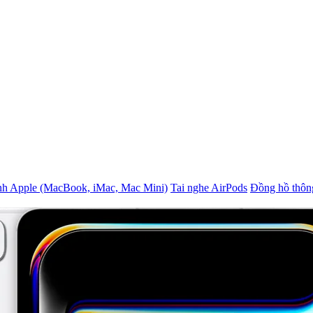
nh Apple (MacBook, iMac, Mac Mini)
Tai nghe AirPods
Đồng hồ thôn