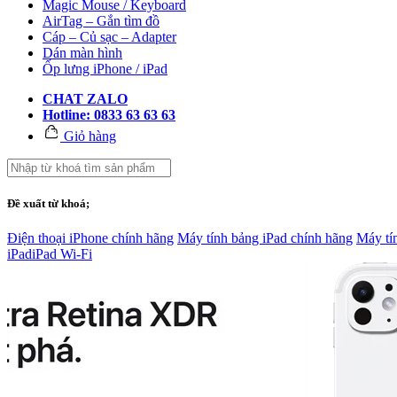
Magic Mouse / Keyboard
AirTag – Gắn tìm đồ
Cáp – Củ sạc – Adapter
Dán màn hình
Ốp lưng iPhone / iPad
CHAT ZALO
Hotline: 0833 63 63 63
Giỏ hàng
Đề xuất từ khoá;
Điện thoại iPhone chính hãng
Máy tính bảng iPad chính hãng
Máy tí
iPad
iPad Wi-Fi