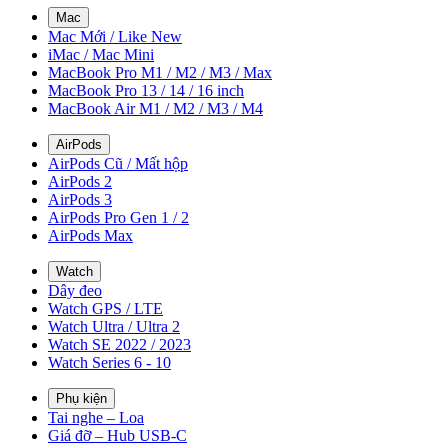
Mac
Mac Mới / Like New
iMac / Mac Mini
MacBook Pro M1 / M2 / M3 / Max
MacBook Pro 13 / 14 / 16 inch
MacBook Air M1 / M2 / M3 / M4
AirPods
AirPods Cũ / Mất hộp
AirPods 2
AirPods 3
AirPods Pro Gen 1 / 2
AirPods Max
Watch
Dây đeo
Watch GPS / LTE
Watch Ultra / Ultra 2
Watch SE 2022 / 2023
Watch Series 6 - 10
Phụ kiện
Tai nghe – Loa
Giá đỡ – Hub USB-C