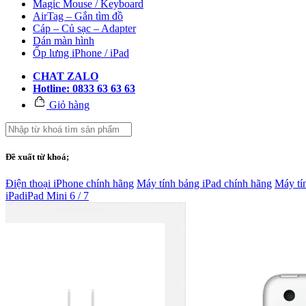
Magic Mouse / Keyboard
AirTag – Gắn tìm đồ
Cáp – Củ sạc – Adapter
Dán màn hình
Ốp lưng iPhone / iPad
CHAT ZALO
Hotline: 0833 63 63 63
Giỏ hàng
Đề xuất từ khoá;
Điện thoại iPhone chính hãng
Máy tính bảng iPad chính hãng
Máy tí
iPad
iPad Mini 6 / 7