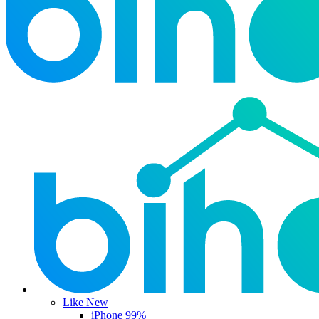
Like New
iPhone 99%