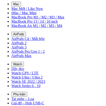
Mac
Mac Mới / Like New
iMac / Mac Mini
MacBook Pro M1 / M2 / M3 / Max
MacBook Pro 13 / 14 / 16 inch
MacBook Air M1 / M2 / M3 / M4
AirPods
AirPods Cũ / Mất hộp
AirPods 2
AirPods 3
AirPods Pro Gen 1 / 2
AirPods Max
Watch
Dây đeo
Watch GPS / LTE
Watch Ultra / Ultra 2
Watch SE 2022 / 2023
Watch Series 6 - 10
Phụ kiện
Tai nghe – Loa
Giá đỡ – Hub USB-C