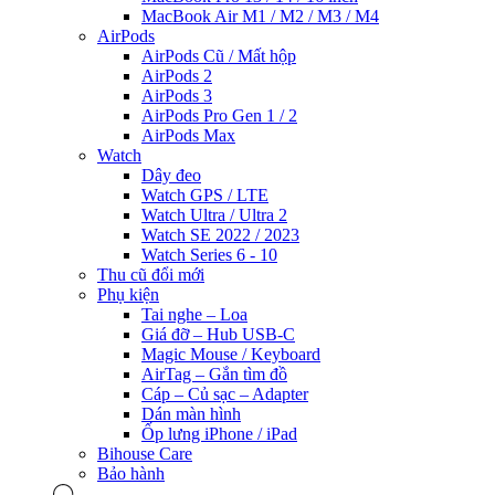
MacBook Air M1 / M2 / M3 / M4
AirPods
AirPods Cũ / Mất hộp
AirPods 2
AirPods 3
AirPods Pro Gen 1 / 2
AirPods Max
Watch
Dây đeo
Watch GPS / LTE
Watch Ultra / Ultra 2
Watch SE 2022 / 2023
Watch Series 6 - 10
Thu cũ đổi mới
Phụ kiện
Tai nghe – Loa
Giá đỡ – Hub USB-C
Magic Mouse / Keyboard
AirTag – Gắn tìm đồ
Cáp – Củ sạc – Adapter
Dán màn hình
Ốp lưng iPhone / iPad
Bihouse Care
Bảo hành