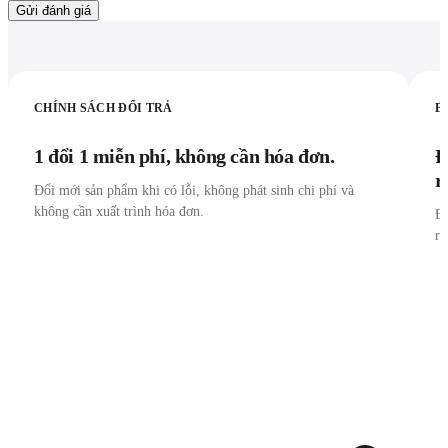
Gửi đánh giá
CHÍNH SÁCH ĐỔI TRẢ
B
1 đổi 1 miễn phí, không cần hóa đơn.
Đ
r
Đổi mới sản phẩm khi có lỗi, không phát sinh chi phí và
không cần xuất trình hóa đơn.
Đư
r