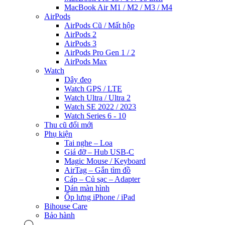
MacBook Air M1 / M2 / M3 / M4
AirPods
AirPods Cũ / Mất hộp
AirPods 2
AirPods 3
AirPods Pro Gen 1 / 2
AirPods Max
Watch
Dây đeo
Watch GPS / LTE
Watch Ultra / Ultra 2
Watch SE 2022 / 2023
Watch Series 6 - 10
Thu cũ đổi mới
Phụ kiện
Tai nghe – Loa
Giá đỡ – Hub USB-C
Magic Mouse / Keyboard
AirTag – Gắn tìm đồ
Cáp – Củ sạc – Adapter
Dán màn hình
Ốp lưng iPhone / iPad
Bihouse Care
Bảo hành