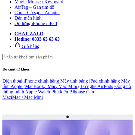
Magic Mouse / Keyboard
AirTag – Gắn tìm đồ
Cáp – Củ sạc – Adapter
Dán màn hình
Ốp lưng iPhone / iPad
CHAT ZALO
Hotline: 0833 63 63 63
Giỏ hàng
Đề xuất từ khoá;
Điện thoại iPhone chính hãng
Máy tính bảng iPad chính hãng
Máy
tính Apple (MacBook, iMac, Mac Mini)
Tai nghe AirPods
Đồng hồ
thông minh Apple Watch
Phụ kiện
Bihouse Care
Mac
iMac / Mac Mini