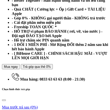
- Better Together - Hân Hạnh đồng hành và tốt lên cùng
bạn
- Quà CHẤT ( Cường lực + Ốp ) Gift Card + TÀI LIỆU
Apple
- Góp 0% - KHÔNG gọi người thân - KHÔNG trả trước
- Cài đặt phần mềm miễn phí
- Freeship TOÀN QUỐC *
- HỖ TRỢ vi phạm BẢO HÀNH ( rơi, vỡ, vào nước ) -
Đội ngũ ĐÀO TẠO bởi Apple
- Hỗ trợ chăm sóc PIN quanh năm
- 1 ĐỔI 1 MIỄN PHÍ - Mở Rộng ĐỔI thêm 2 năm sau khi
hết bảo hành Apple
- [ BiHouse CARE ] - CHÍNH SÁCH HẬU MÃI - VƯỢT
LÊN MỌI GIỚI HẠN
Mua ngay
Trả góp qua thẻ 0%
Mua hàng: 0833 63 63 63 (8:00 - 21:30)
Chọn hình thức trả góp
Mua trước trả sau
(0%)