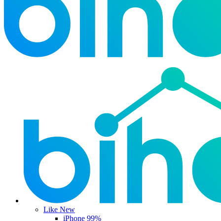
Like New
iPhone 99%