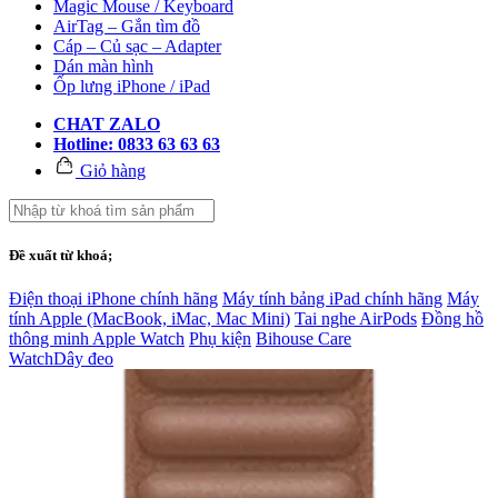
Magic Mouse / Keyboard
AirTag – Gắn tìm đồ
Cáp – Củ sạc – Adapter
Dán màn hình
Ốp lưng iPhone / iPad
CHAT ZALO
Hotline: 0833 63 63 63
Giỏ hàng
Đề xuất từ khoá;
Điện thoại iPhone chính hãng
Máy tính bảng iPad chính hãng
Máy
tính Apple (MacBook, iMac, Mac Mini)
Tai nghe AirPods
Đồng hồ
thông minh Apple Watch
Phụ kiện
Bihouse Care
Watch
Dây đeo