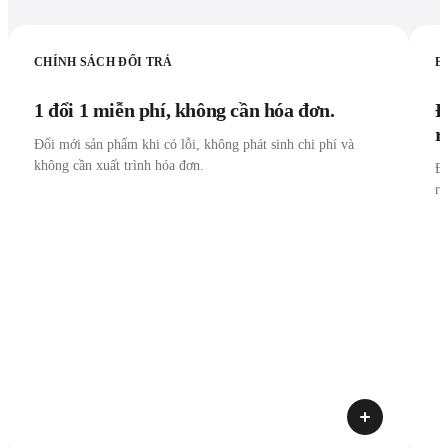
CHÍNH SÁCH ĐỔI TRẢ
B
1 đổi 1 miễn phí, không cần hóa đơn.
Đ
r
Đổi mới sản phẩm khi có lỗi, không phát sinh chi phí và
không cần xuất trình hóa đơn.
Đư
r