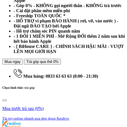
Apple
- Góp 0% - KHÔNG gọi người thân - KHÔNG trả trước
- Cài đặt phần mềm miễn phí
- Freeship TOÀN QUỐC *
- HỖ TRỢ vi phạm BẢO HÀNH ( rơi, vỡ, vào nước ) -
Đội ngũ ĐÀO TẠO bởi Apple
- Hỗ trợ chăm sóc PIN quanh năm
- 1 ĐỔI 1 MIỄN PHÍ - Mở Rộng ĐỔI thêm 2 năm sau khi
hết bảo hành Apple
- [ BiHouse CARE ] - CHÍNH SÁCH HẬU MÃI - VƯỢT
LÊN MỌI GIỚI HẠN
Mua ngay
Trả góp qua thẻ 0%
Mua hàng: 0833 63 63 63 (8:00 - 21:30)
Chọn hình thức trả góp
Mua trước trả sau
(0%)
Tài trợ online nhanh qua ứng dụng Kredivo