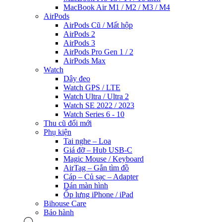
MacBook Air M1 / M2 / M3 / M4
AirPods
AirPods Cũ / Mất hộp
AirPods 2
AirPods 3
AirPods Pro Gen 1 / 2
AirPods Max
Watch
Dây đeo
Watch GPS / LTE
Watch Ultra / Ultra 2
Watch SE 2022 / 2023
Watch Series 6 - 10
Thu cũ đổi mới
Phụ kiện
Tai nghe – Loa
Giá đỡ – Hub USB-C
Magic Mouse / Keyboard
AirTag – Gắn tìm đồ
Cáp – Củ sạc – Adapter
Dán màn hình
Ốp lưng iPhone / iPad
Bihouse Care
Bảo hành