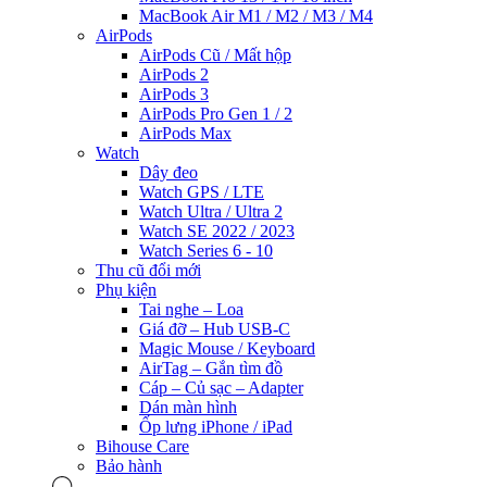
MacBook Air M1 / M2 / M3 / M4
AirPods
AirPods Cũ / Mất hộp
AirPods 2
AirPods 3
AirPods Pro Gen 1 / 2
AirPods Max
Watch
Dây đeo
Watch GPS / LTE
Watch Ultra / Ultra 2
Watch SE 2022 / 2023
Watch Series 6 - 10
Thu cũ đổi mới
Phụ kiện
Tai nghe – Loa
Giá đỡ – Hub USB-C
Magic Mouse / Keyboard
AirTag – Gắn tìm đồ
Cáp – Củ sạc – Adapter
Dán màn hình
Ốp lưng iPhone / iPad
Bihouse Care
Bảo hành