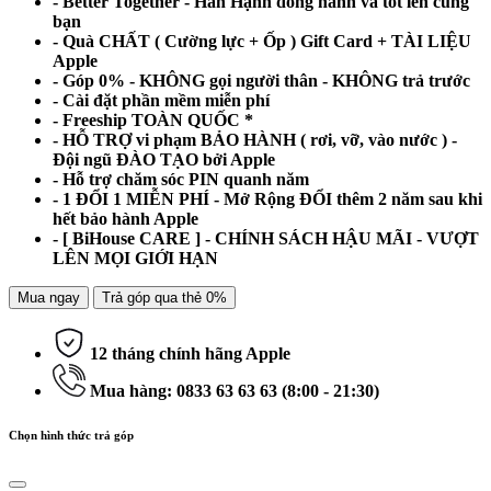
- Better Together - Hân Hạnh đồng hành và tốt lên cùng
bạn
- Quà CHẤT ( Cường lực + Ốp ) Gift Card + TÀI LIỆU
Apple
- Góp 0% - KHÔNG gọi người thân - KHÔNG trả trước
- Cài đặt phần mềm miễn phí
- Freeship TOÀN QUỐC *
- HỖ TRỢ vi phạm BẢO HÀNH ( rơi, vỡ, vào nước ) -
Đội ngũ ĐÀO TẠO bởi Apple
- Hỗ trợ chăm sóc PIN quanh năm
- 1 ĐỔI 1 MIỄN PHÍ - Mở Rộng ĐỔI thêm 2 năm sau khi
hết bảo hành Apple
- [ BiHouse CARE ] - CHÍNH SÁCH HẬU MÃI - VƯỢT
LÊN MỌI GIỚI HẠN
Mua ngay
Trả góp qua thẻ 0%
12 tháng chính hãng Apple
Mua hàng: 0833 63 63 63 (8:00 - 21:30)
Chọn hình thức trả góp