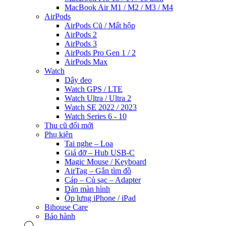
MacBook Air M1 / M2 / M3 / M4
AirPods
AirPods Cũ / Mất hộp
AirPods 2
AirPods 3
AirPods Pro Gen 1 / 2
AirPods Max
Watch
Dây đeo
Watch GPS / LTE
Watch Ultra / Ultra 2
Watch SE 2022 / 2023
Watch Series 6 - 10
Thu cũ đổi mới
Phụ kiện
Tai nghe – Loa
Giá đỡ – Hub USB-C
Magic Mouse / Keyboard
AirTag – Gắn tìm đồ
Cáp – Củ sạc – Adapter
Dán màn hình
Ốp lưng iPhone / iPad
Bihouse Care
Bảo hành