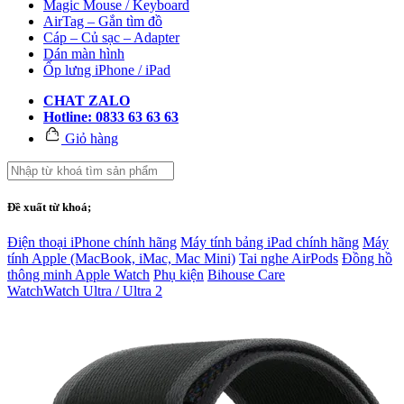
Magic Mouse / Keyboard
AirTag – Gắn tìm đồ
Cáp – Củ sạc – Adapter
Dán màn hình
Ốp lưng iPhone / iPad
CHAT ZALO
Hotline: 0833 63 63 63
Giỏ hàng
Đề xuất từ khoá;
Điện thoại iPhone chính hãng
Máy tính bảng iPad chính hãng
Máy
tính Apple (MacBook, iMac, Mac Mini)
Tai nghe AirPods
Đồng hồ
thông minh Apple Watch
Phụ kiện
Bihouse Care
Watch
Watch Ultra / Ultra 2